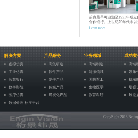
前身最早可追溯至1951年成
合作银行。上世纪70年代末以
行相继经历了国家专业银行、
Leam more
资商业银行和国有控股商业银
同发展阶段。2009年1月，本
改制为股份有限公司。2010年
本行分别在上海证券交易所和
合交易所挂牌上市，完成了向
股银行的跨越。
解决方案
产品服务
业务领域
成功案
虚拟仿真
高集研造
高端制造
高端
工业仿真
软件产品
能源领域
娱乐
智慧银行
硬件产品
国防军工
机械
数字影院
传媒产品
生物医学
增强
医疗仿真
可视化产品
教育科研
展览
数据处理-标注平台
CopyRight 2013 Beij