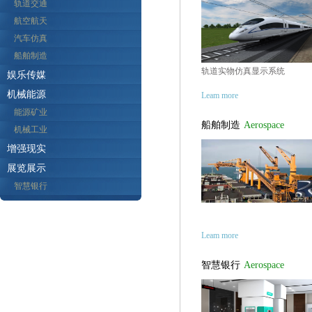
轨道交通
航空航天
汽车仿真
船舶制造
轨道实物仿真显示系统
娱乐传媒
机械能源
Leam more
能源矿业
船舶制造
Aerospace
机械工业
增强现实
展览展示
智慧银行
Leam more
智慧银行
Aerospace