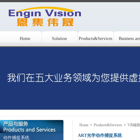
Home
Solution
Products&Services
Business ar
Home
>
Products&Services
>
VR辅
ART光学动作捕捉系统
动作捕捉系统