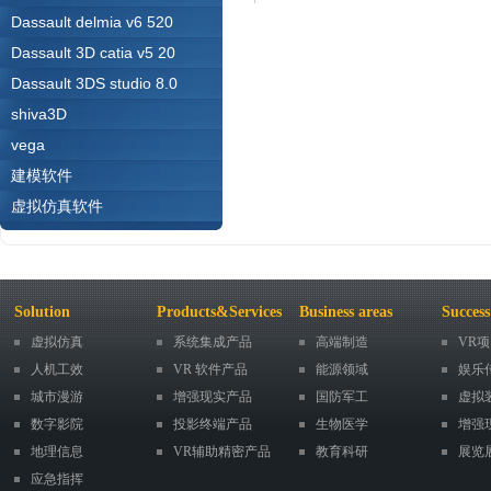
Dassault delmia v6 520
Dassault 3D catia v5 20
Dassault 3DS studio 8.0
shiva3D
vega
建模软件
虚拟仿真软件
Solution
Products&Services
Business areas
Success
虚拟仿真
系统集成产品
高端制造
VR
人机工效
VR 软件产品
能源领域
娱乐
城市漫游
增强现实产品
国防军工
虚拟
数字影院
投影终端产品
生物医学
增强
地理信息
VR辅助精密产品
教育科研
展览
应急指挥