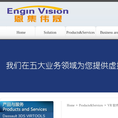
Home
Solution
Products&Services
Business ar
Home
>
Products&Services
>
VR 软
Dassault 3DS VIRTOOLS