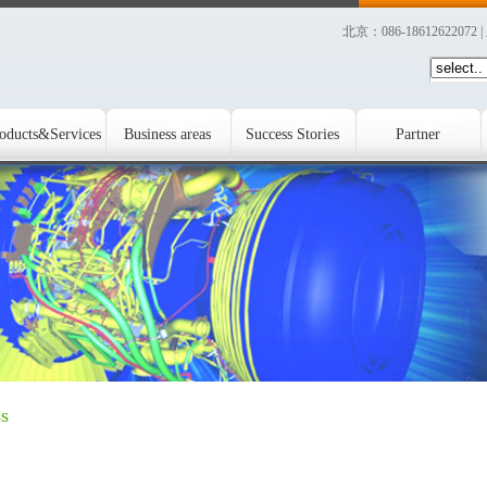
北京：086-18612622072 
oducts&Services
Business areas
Success Stories
Partner
s