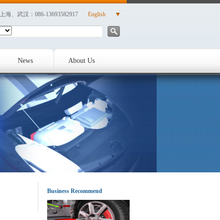
| 上海、武汉：086-13693582917
English
News
About Us
Business Recommend