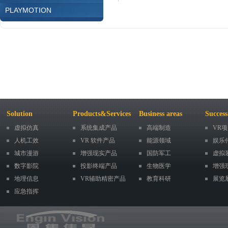
PLAYMOTION
Solution
Products&Services
Business areas
Success
虚拟仿真
系统集成产品
高端制造
VR
人机工效
VR 软件产品
能源领域
娱乐
城市漫游
增强现实产品
国防军工
虚拟
数字影院
投影终端产品
生物医学
增强
地理信息
VR辅助精密产品
教育科研
展览
应急指挥