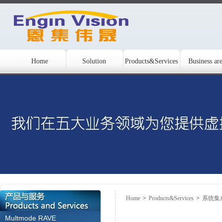
Home
Solution
Products&Services
Business ar
Home
>
Products&Services
>
系统集
Multmode RAVE