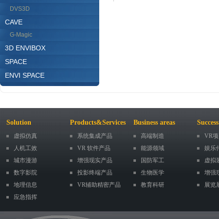
DVS3D
CAVE
G-Magic
3D ENVIBOX
SPACE
ENVI SPACE
Solution
Products&Services
Business areas
Success
虚拟仿真
系统集成产品
高端制造
VR
人机工效
VR 软件产品
能源领域
娱乐
城市漫游
增强现实产品
国防军工
虚拟
数字影院
投影终端产品
生物医学
增强
地理信息
VR辅助精密产品
教育科研
展览
应急指挥