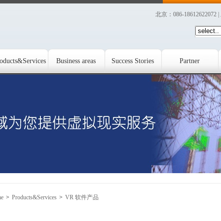
北京：086-18612622072 
oducts&Services
Business areas
Success Stories
Partner
e
>
Products&Services
>
VR 软件产品