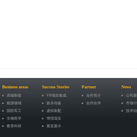
Business areas
Success Stories
Partner
News
高端制造
VR项目集成
合作简介
公司新
能源领域
娱乐传媒
合作伙伴
市场计
国防军工
虚拟装配
技术动
生物医学
增强现实
教育科研
展览展示